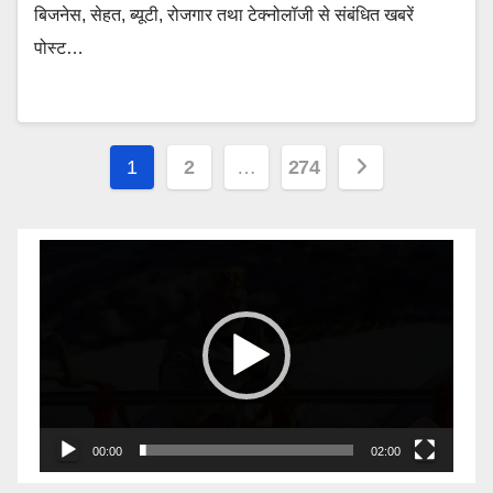
बिजनेस, सेहत, ब्यूटी, रोजगार तथा टेक्नोलॉजी से संबंधित खबरें
पोस्ट…
Posts
1
2
…
274
pagination
Video
Player
00:00
02:00