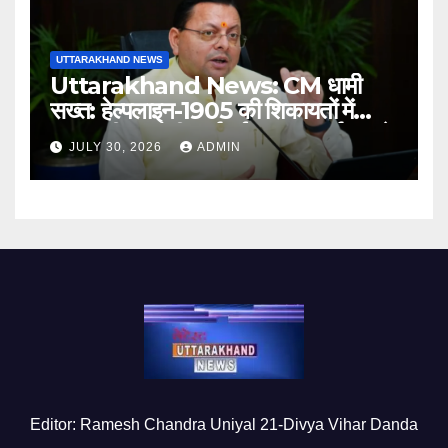
UTTARAKHAND NEWS
Uttarakhand News: CM धामी
सख्त: हेल्पलाइन-1905 की शिकायतों में
लापरवाही पर होगी कार्रवाई, शून्य प्रदर्शन वाले
JULY 30, 2026
ADMIN
अधिकारियों को नोटिस…
Editor: Ramesh Chandra Uniyal 21-Divya Vihar Danda