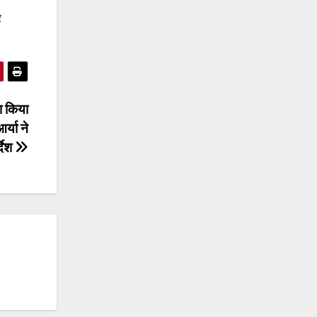
र
का किया
र्या ने
्देश