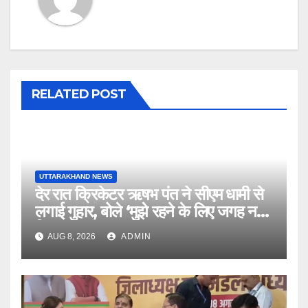
RELATED POST
UTTARAKHAND NEWS
देर रात क्रिकेटर ऋषभ पंत ने सीएम धामी से
लगाई गुहार, बोले ‘मुझे रहने के लिए जगह नहीं
मिल रही’
AUG 8, 2026
ADMIN