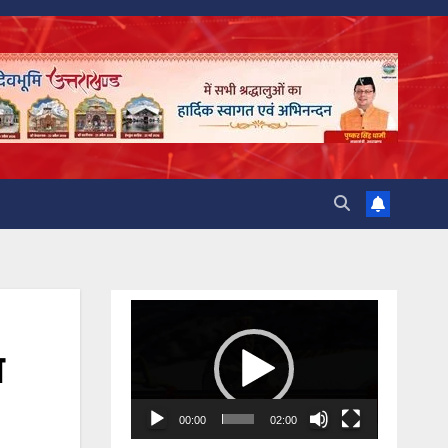
Video
Player
ा
00:00
02:00