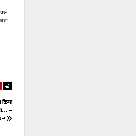
त्र-
यावरण
े किया
सपना… –
SP