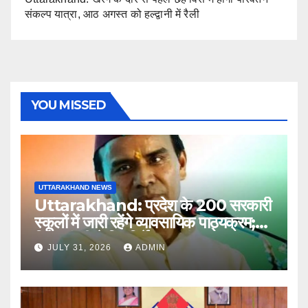
संकल्प यात्रा, आठ अगस्त को हल्द्वानी में रैली
YOU MISSED
UTTARAKHAND NEWS
Uttarakhand: प्रदेश के 200 सरकारी
स्कूलों में जारी रहेंगे व्यावसायिक पाठ्यक्रम;
शिक्षा मंत्री ने दिए निर्देश
JULY 31, 2026
ADMIN