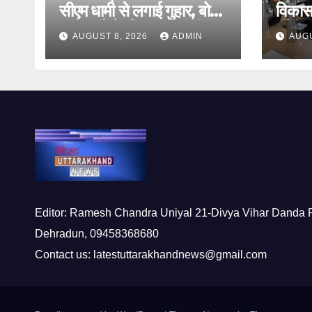
सीएम धामी से लगाई गुहार, बोले
विकास प
‘मुझे रहने के लिए जगह नहीं
पूलिंग
AUGUST 8, 2026
ADMIN
AUGU
मिल रही’
परियोज
Editor: Ramesh Chandra Uniyal 21-Divya Vihar Danda 
Dehradun, 09458368680
Contact us: latestuttarakhandnews@gmail.com