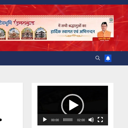
Video
Player
.
00:00
02:00