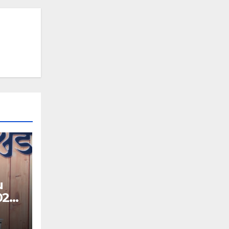
u
026:
गे