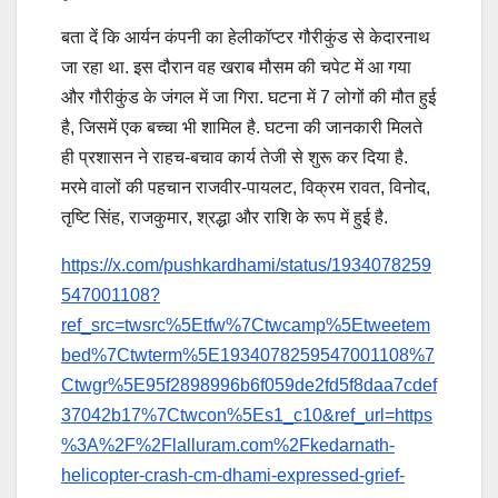
बता दें कि आर्यन कंपनी का हेलीकॉप्टर गौरीकुंड से केदारनाथ
जा रहा था. इस दौरान वह खराब मौसम की चपेट में आ गया
और गौरीकुंड के जंगल में जा गिरा. घटना में 7 लोगों की मौत हुई
है, जिसमें एक बच्चा भी शामिल है. घटना की जानकारी मिलते
ही प्रशासन ने राहच-बचाव कार्य तेजी से शुरू कर दिया है.
मरमे वालों की पहचान राजवीर-पायलट, विक्रम रावत, विनोद,
तृष्टि सिंह, राजकुमार, श्रद्धा और राशि के रूप में हुई है.
https://x.com/pushkardhami/status/1934078259
547001108?
ref_src=twsrc%5Etfw%7Ctwcamp%5Etweetem
bed%7Ctwterm%5E1934078259547001108%7
Ctwgr%5E95f2898996b6f059de2fd5f8daa7cdef
37042b17%7Ctwcon%5Es1_c10&ref_url=https
%3A%2F%2Flalluram.com%2Fkedarnath-
helicopter-crash-cm-dhami-expressed-grief-