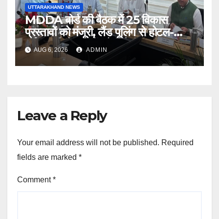
UTTARAKHAND NEWS
MDDA बोर्ड की बैठक में 25 विकास
प्रस्तावों को मंजूरी, लैंड पूलिंग से होटल-
पर्यटन परियोजनाओं को मिलेगी रफ्तार
AUG 6, 2026
ADMIN
Leave a Reply
Your email address will not be published.
Required
fields are marked
*
Comment
*