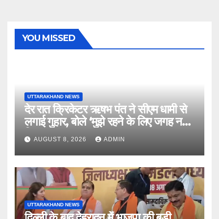
YOU MISSED
UTTARAKHAND NEWS
देर रात क्रिकेटर ऋषभ पंत ने सीएम धामी से
लगाई गुहार, बोले ‘मुझे रहने के लिए जगह नहीं
मिल रही’
AUGUST 8, 2026
ADMIN
UTTARAKHAND NEWS
दिल्ली के बाद देहरादून में भाजपा की बड़ी