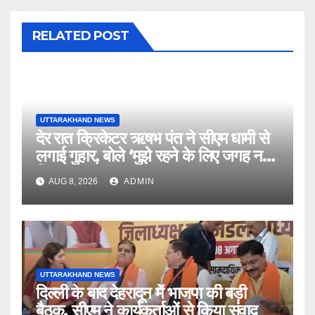
RELATED POST
UTTARAKHAND NEWS
देर रात क्रिकेटर ऋषभ पंत ने सीएम धामी से
लगाई गुहार, बोले ‘मुझे रहने के लिए जगह नहीं
मिल रही’
AUG 8, 2026
ADMIN
UTTARAKHAND NEWS
दिल्ली के बाद देहरादून में भाजपा की बड़ी
बैठक, सीएम ने कार्यकर्ताओं से किया संवाद