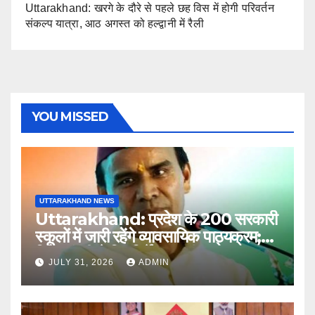
Uttarakhand: खरगे के दौरे से पहले छह विस में होगी परिवर्तन
संकल्प यात्रा, आठ अगस्त को हल्द्वानी में रैली
YOU MISSED
UTTARAKHAND NEWS
Uttarakhand: प्रदेश के 200 सरकारी
स्कूलों में जारी रहेंगे व्यावसायिक पाठ्यक्रम;
शिक्षा मंत्री ने दिए निर्देश
JULY 31, 2026
ADMIN