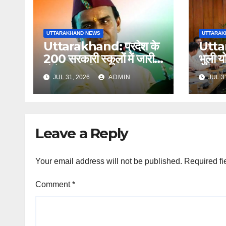
UTTARAKHAND NEWS
UTTARAK
Uttarakhand: प्रदेश के
Utta
200 सरकारी स्कूलों में जारी
भुली य
रहेंगे व्यावसायिक पाठ्यक्रम;
अधिक 
JUL 31, 2026
ADMIN
JUL 3
शिक्षा मंत्री ने दिए निर्देश
आवेदन,
Leave a Reply
Your email address will not be published.
Required fi
Comment
*