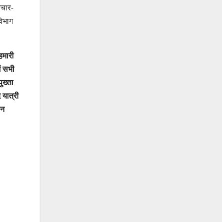
रचार-
विभाग
 हमारी
ें सभी
ुख्ता
 यात्री
ीन