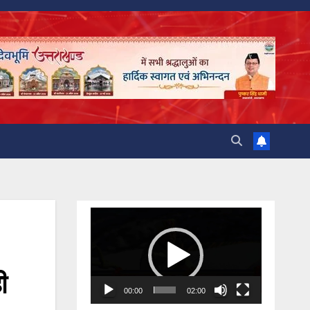
Video
Player
ी
00:00
02:00