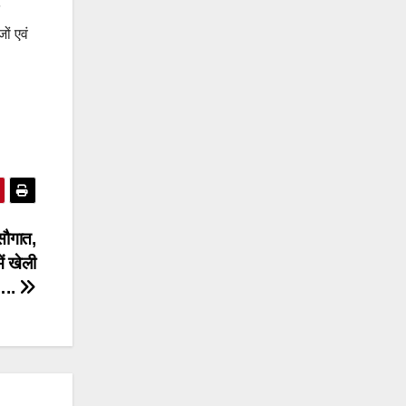
ों एवं
ौगात,
ं खेली
…..