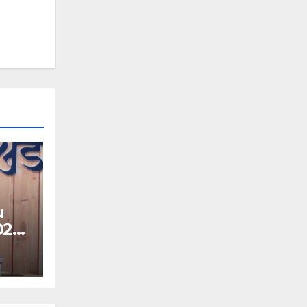
u
026:
गे