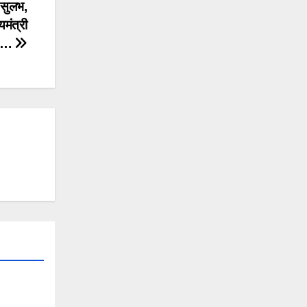
 सुलभ,
यमंत्री
मी….