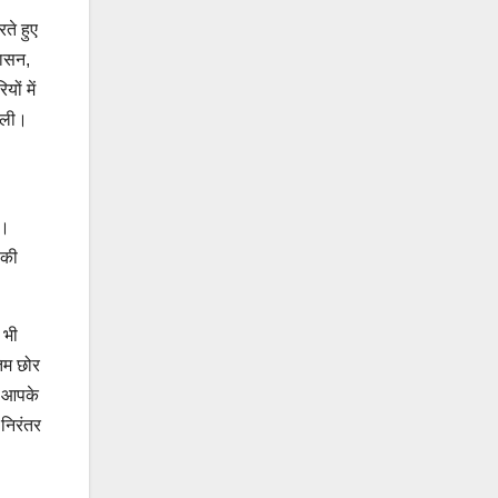
ते हुए
शासन,
ों में
मिली।
ी।
 की
 भी
िम छोर
र आपके
निरंतर