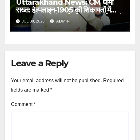
Uttarakhand News: CM धामी
सख्त: हेल्पलाइन-1905 की शिकायतों में
लापरवाही पर होगी कार्रवाई, शून्य प्रदर्शन वाले
JUL 30, 2026
ADMIN
अधिकारियों को नोटिस…
Leave a Reply
Your email address will not be published.
Required
fields are marked
*
Comment
*