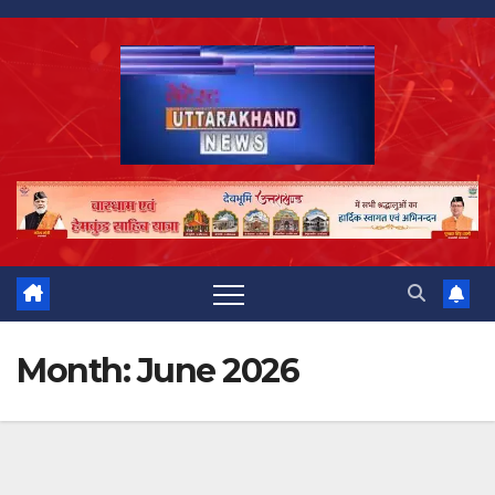
Skip
to
content
Month:
June 2026